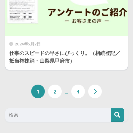
2024年5月2日
仕事のスピードの早さにびっくり。（相続登記／
抵当権抹消・山梨県甲府市）
1
2
…
4